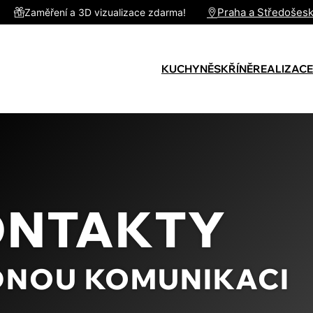
Praha a Středošesk
Zaměření a 3D vizualizace zdarma!
KUCHYNĚ
SKŘÍNĚ
REALIZACE
ONTAKTY
DNOU KOMUNIKACI