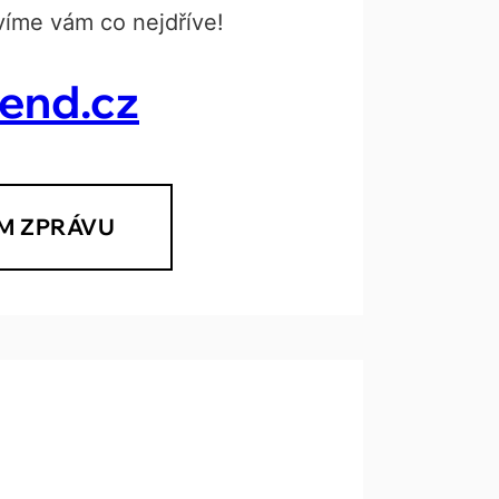
íme vám co nejdříve!
rend.cz
M ZPRÁVU