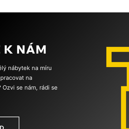
E K NÁM
ělý nábytek na míru
upracovat na
 Ozvi se nám, rádi se
ND