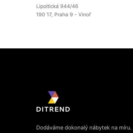
Lipoltická 944/46
190 17, Praha 9 - Vinoř
Dodáváme dokonalý nábytek na míru.