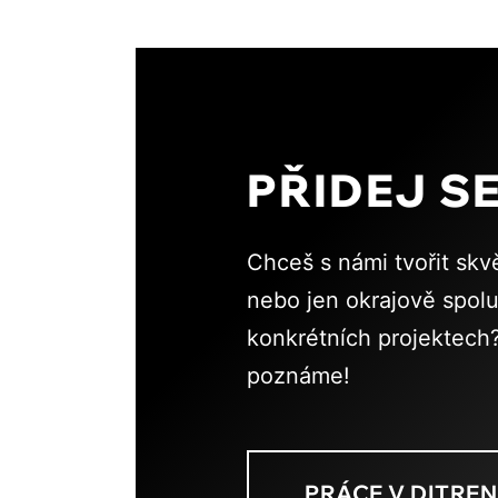
PŘIDEJ S
Chceš s námi tvořit skv
nebo jen okrajově spol
konkrétních projektech?
poznáme!
PRÁCE V DITRE