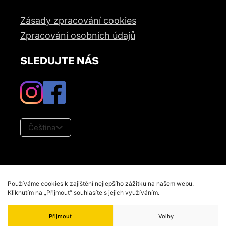
Zásady zpracování cookies
Zpracování osobních údajů
SLEDUJTE NÁS
Čeština
Používáme cookies k zajištění nejlepšího zážitku na našem webu.
Kliknutím na „Přijmout“ souhlasíte s jejich využíváním.
DITREND © 2026
Přijmout
Volby
Partnerské projekty: